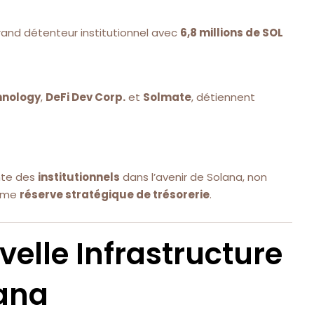
rand détenteur institutionnel avec
6,8 millions de SOL
hnology
,
DeFi Dev Corp.
et
Solmate
, détiennent
nte des
institutionnels
dans l’avenir de Solana, non
omme
réserve stratégique de trésorerie
.
elle Infrastructure
lana