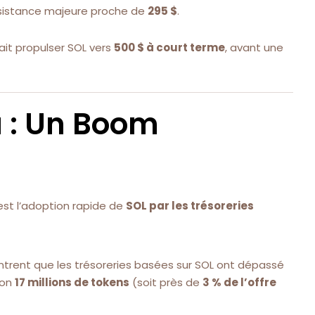
sistance majeure proche de
295 $
.
it propulser SOL vers
500 $ à court terme
, avant une
a : Un Boom
est l’adoption rapide de
SOL par les trésoreries
rent que les trésoreries basées sur SOL ont dépassé
ron
17 millions de tokens
(soit près de
3 % de l’offre