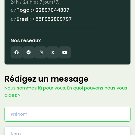
24h / 24 h et 7 jours/7.
👉Togo :+22897044807
👉Bresil: +5511952809797
Nos réseaux
X
Rédigez un message
Nous sommes là pour vous. En quoi pouvons nous vous
aidez ?