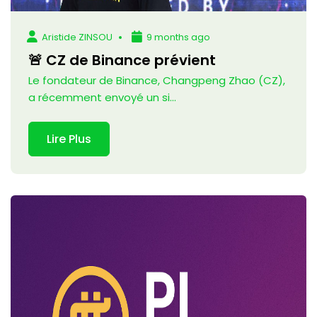
Aristide ZINSOU
9 months ago
🚨 CZ de Binance prévient
Le fondateur de Binance, Changpeng Zhao (CZ),
a récemment envoyé un si...
Lire Plus