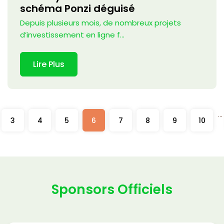
schéma Ponzi déguisé
Depuis plusieurs mois, de nombreux projets
d’investissement en ligne f...
Lire Plus
...
3
4
5
6
7
8
9
10
Sponsors Officiels