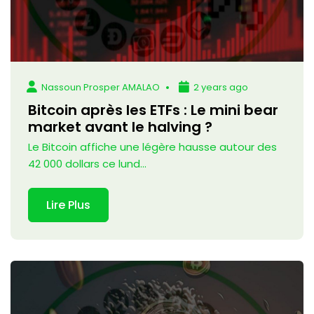
Nassoun Prosper AMALAO
2 years ago
Bitcoin après les ETFs : Le mini bear
market avant le halving ?
Le Bitcoin affiche une légère hausse autour des
42 000 dollars ce lund...
Lire Plus