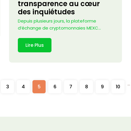
transparence au cœur
des inquiétudes
Depuis plusieurs jours, la plateforme
d’échange de cryptomonnaies MEXC...
Lire Plus
...
3
4
5
6
7
8
9
10