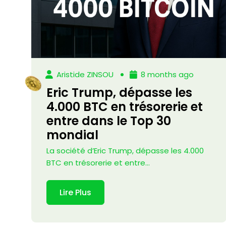
Aristide ZINSOU
8 months ago
Eric Trump, dépasse les
4.000 BTC en trésorerie et
entre dans le Top 30
mondial
La société d’Eric Trump, dépasse les 4.000
BTC en trésorerie et entre...
Lire Plus