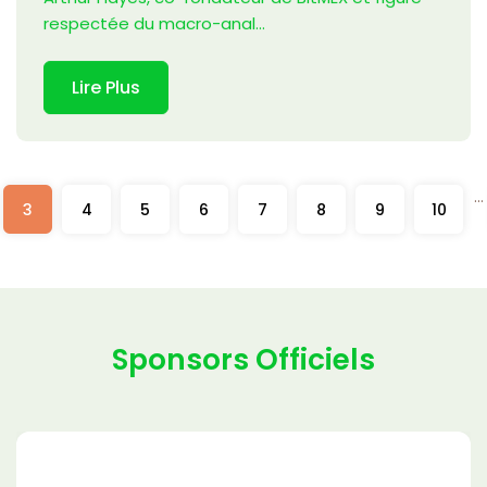
respectée du macro-anal...
Lire Plus
...
3
4
5
6
7
8
9
10
Sponsors Officiels